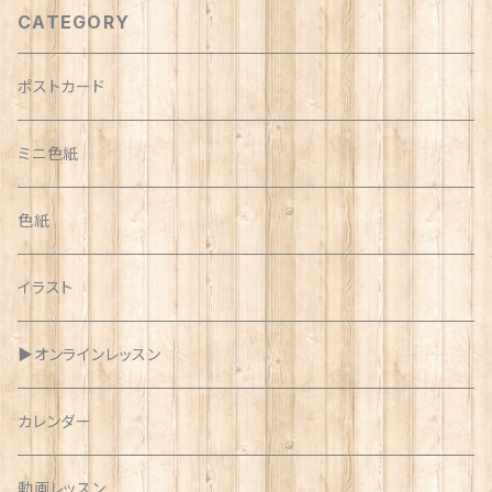
CATEGORY
ポストカード
ミニ色紙
色紙
イラスト
▶︎オンラインレッスン
カレンダー
動画レッスン