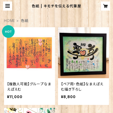
色紙 | キモチを伝える代筆屋
HOME
色紙
【複数人可能】グループなま
【ペア用・色紙】なまえぽえ
えぽえむ
む描き下ろし
¥11,000
¥8,800