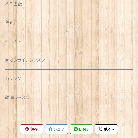
ミニ色紙
色紙
イラスト
▶︎オンラインレッスン
カレンダー
動画レッスン
保存
シェア
LINE
ポスト