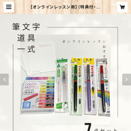
【オンラインレッスン用】〈特典付・送
料無料〉筆文字道具一式 | キモチを伝
える代筆屋