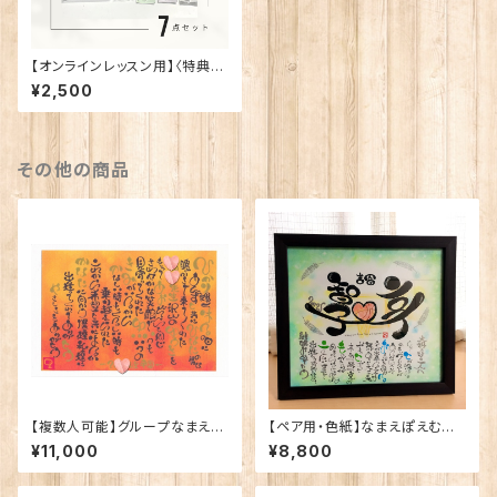
【オンラインレッスン用】〈特典
付・送料無料〉筆文字道具一式
¥2,500
その他の商品
【複数人可能】グループなまえぽ
【ペア用・色紙】なまえぽえむ描
えむ
き下ろし
¥11,000
¥8,800