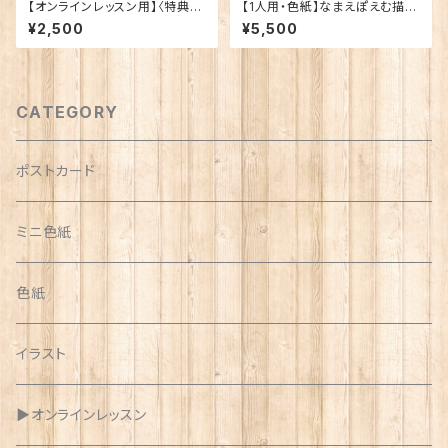
【オンラインレッスン用】〈特典
【1人用・色紙】なまえぽえむ描き
付・送料無料〉筆文字道具一式
下ろし
¥2,500
¥5,500
CATEGORY
ポストカード
ミニ色紙
色紙
イラスト
▶︎オンラインレッスン